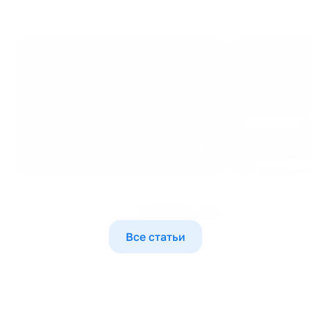
И
н
т
е
р
а
к
т
и
в
н
а
я
к
а
р
т
а
д
л
я
«
К
е
й
с
M
I
C
E
Т
а
в
р
и
д
а
.
А
Р
Т
»
2
0
2
5
&
U
M
22 января
Читать
21 февраля
Все статьи
С
о
с
т
о
и
м
в
п
р
о
ф
е
с
с
и
о
н
а
л
ь
н
ы
х