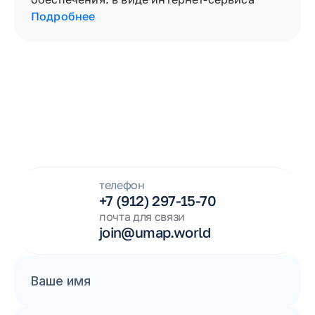
Подробнее
Д
а
в
а
й
т
е
р
а
б
о
т
а
т
ь
и
с
о
з
д
а
в
а
т
ь
у
н
и
к
а
л
ь
н
ы
е
м
е
р
о
п
р
и
я
т
и
я
в
м
е
с
т
е
!
телефон
+7 (912) 297-15-70
почта для связи
join@umap.world