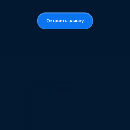
б
е
з
с
к
а
ч
и
в
а
н
и
й
и
б
а
р
ь
е
р
о
в
Оставить заявку