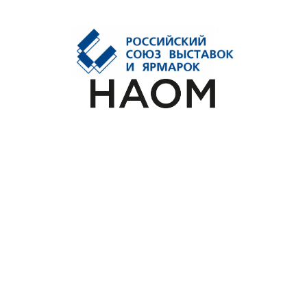
о
р
г
а
н
и
з
а
ц
и
я
х
“
U
M
A
P
—
у
н
и
к
а
л
ь
н
а
я
п
л
а
т
ф
о
р
м
а
д
л
я
м
е
р
о
п
р
и
я
т
и
й
:
и
н
т
е
р
а
к
т
и
н
ы
е
к
а
р
т
ы
,
T
e
l
e
g
r
a
m
-
п
р
и
о
ж
е
н
и
я
,
б
о
т
ы
с
A
I
и
н
е
т
в
о
р
к
и
н
г
в
о
д
н
о
м
р
е
ш
е
н
и
и
.
В
с
ё
,
ч
т
о
н
у
ж
н