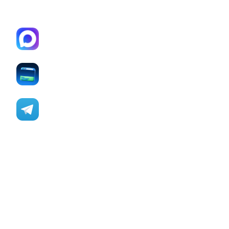
П
р
и
л
о
ж
е
н
и
е
п
о
д
д
е
р
ж
и
в
а
е
т
м
е
с
с
е
н
д
ж
е
р
M
A
X
П
р
и
л
о
ж
е
н
и
е
м
о
ж
е
т
о
т
к
р
ы
в
а
т
ь
с
я
в
б
р
а
у
з
е
р
е
П
о
л
н
а
я
п
о
д
д
е
р
ж
к
а
б
е
з
у
с
т
а
н
о
в
к
и
в
T
e
l
e
g
r
a
m
M
i
n
i
A
p
p
s
М
г
н
о
в
е
н
н
ы
й
д
о
с
т
у
п
У
м
н
ы
й
-
б
о
т
д
л
я
у
ч
а
с
т
н
и
к
о
в