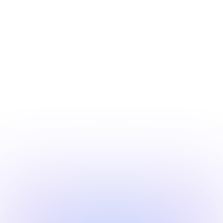
т
а
к
и
х
к
а
к
в
ы
с
т
а
в
к
и
,
д
е
л
о
в
ы
е
м
е
р
о
п
р
и
я
т
и
я
и
л
и
р
а
з
в
л
е
к
а
т
е
л
ь
н
ы
е
с
о
б
ы
т
и
я
,
к
о
р
п
о
р
а
т
и
в
н
ы
м
е
р
о
п
р
и
я
т
и
я
В
с
е
,
ч
т
о
н
у
ж
н
о
о
р
г
а
н
и
з
а
т
о
р
а
м
и
у
ч
а
с
т
н
и
к
а
м
н
а
е
д
и
н
о
й
ц
и
ф
р
о
в
о
й
п
л
а
т
ф
о
р
м
е