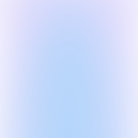
Веб-приложение
Кастомизируемое приложение, 
интегрированное
с чат-ботом, отвечающее потребностям 
вашего события