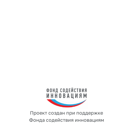
Х
о
т
и
т
е
и
з
у
ч
и
т
ь
в
е
с
ь
ф
у
н
к
ц
и
о
н
а
л
р
е
ш
е
н
и
я
?
Мы свяжемся с вами, проведем презентацию 
возможностей и подберем решение под ваши 
задачи
Оставить заявку
Проект создан при поддержке
Фонда содействия инновациям