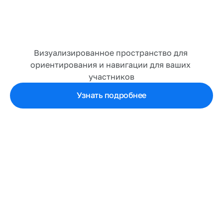
И
н
т
е
р
а
к
т
и
в
н
а
я
к
а
р
т
а
Визуализированное пространство для 
ориентирования и навигации для ваших 
участников
Узнать подробнее