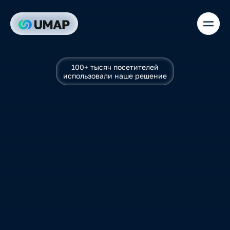
100+ тысяч посетителей
С
о
з
д
а
е
м
использовали наше решение
л
у
ч
ш
и
е
ц
и
ф
р
о
в
ы
е
р
е
ш
е
н
и
я
д
л
я
м
е
р
о
п
р
и
я
т
и
й
Р
е
г
и
с
т
р
а
ц
и
я
,
п
р
о
г
р
а
м
м
а
,
н
е
т
в
о
р
к
и
н
г
,
г
е
й
м
и
ф
и
к
а
ц
и
я
,
у
м
н
ы
й
И
И
-
а
с
с
и
с
т
е
н
т
,
и
н
т
е
р
а
к
т
и
в
н
а
я
к
а
р
т
а
—
и
н
е
т
о
л
ь
к
о
.
В
с
ё
в
о
д
н
о
й
T
e
l
e
g
r
a
m
-
п
л
а
т
ф
о
р
м
е
,