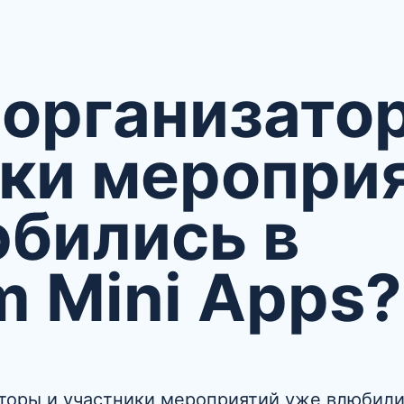
организато
ки меропри
бились в
m Mini Apps?
торы и участники мероприятий уже влюбил