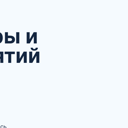
ры и
ятий
ись