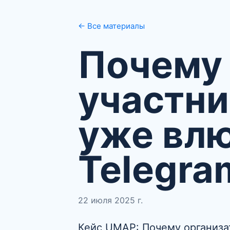
← Все материалы
Почему 
участни
уже влю
Telegra
22 июля 2025 г.
Кейс UMAP: Почему организа